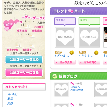
残念ながらこの
サギ写メ
盛りプリ
購
すぎやま ...
すぎやま ...
すぎ
5 分前
ななたん
OKINAWA!
自己紹介
暴露
恋愛
30 分前