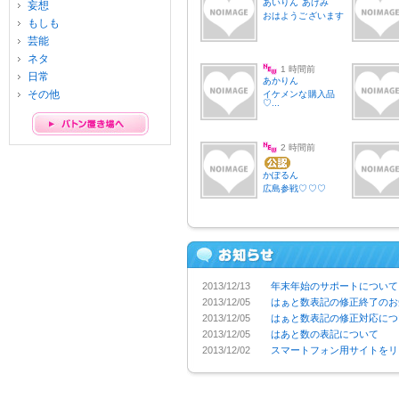
あいりん あけみ
妄想
おはようございます
もしも
芸能
ネタ
1 時間前
日常
あかりん
その他
イケメンな購入品
♡...
2 時間前
かぽるん
広島参戦♡♡♡
2013/12/13
年末年始のサポートについて
2013/12/05
はぁと数表記の修正終了のお
2013/12/05
はぁと数表記の修正対応につ
2013/12/05
はあと数の表記について
2013/12/02
スマートフォン用サイトをリ